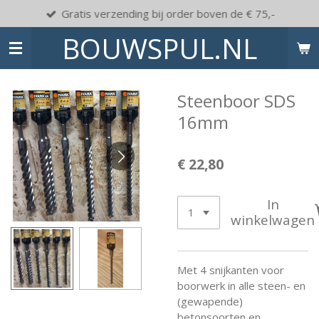
Gratis verzending bij order boven de € 75,-
Ga
direct
BOUWSPUL.NL
naar
de
hoofdinhoud
Steenboor SDS
16mm
€ 22,80
In
winkelwagen
Met 4 snijkanten voor
boorwerk in alle steen- en
(gewapende)
betonsoorten en