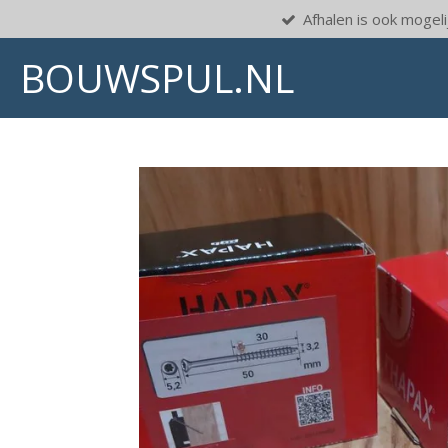
Afhalen is ook mogelij
Ga
direct
BOUWSPUL.NL
naar
de
hoofdinhoud