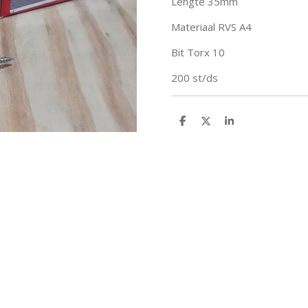
Lengte 35mm
Materiaal RVS A4
Bit Torx 10
200 st/ds
D
D
S
e
e
h
l
e
a
e
l
r
n
e