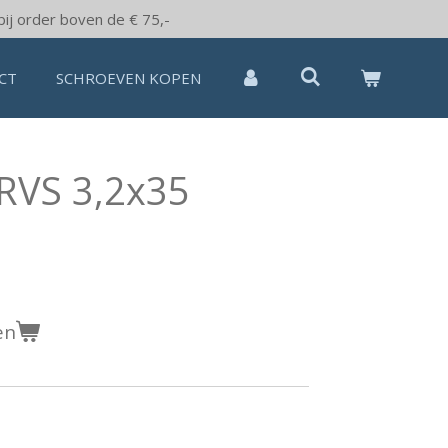
bij order boven de € 75,-
CT
SCHROEVEN KOPEN
RVS 3,2x35
en