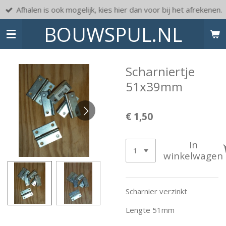
Afhalen is ook mogelijk, kies hier dan voor bij het afrekenen.
Ga
direct
BOUWSPUL.NL
naar
de
hoofdinhoud
Scharniertje
51x39mm
€ 1,50
In
winkelwagen
Scharnier verzinkt
Lengte 51mm