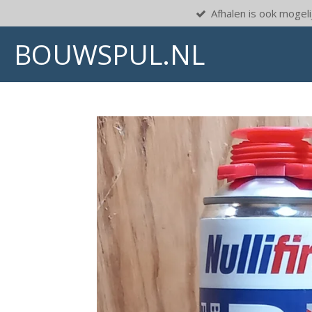
Afhalen is ook mogelij
Ga
direct
BOUWSPUL.NL
naar
de
hoofdinhoud