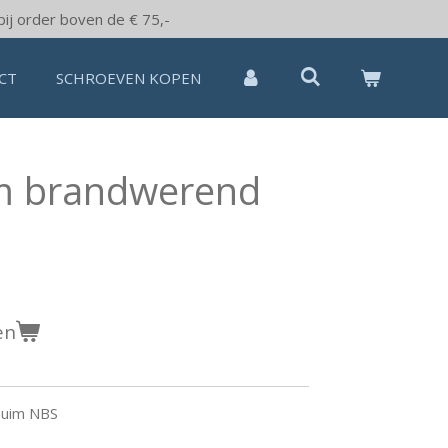
bij order boven de € 75,-
CT
SCHROEVEN KOPEN
m brandwerend
en
huim NBS