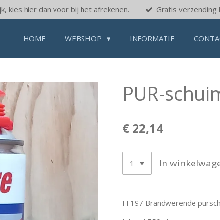
k, kies hier dan voor bij het afrekenen.
Gratis verzending 
HOME
WEBSHOP
INFORMATIE
CONTA
PUR-schui
€ 22,14
In winkelwag
FF197 Brandwerende pursc