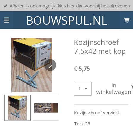
Afhalen is ook mogelijk, kies hier dan voor bij het afrekenen.
Ga
direct
BOUWSPUL.NL
naar
de
hoofdinhoud
Kozijnschroef
7.5x42 met kop
€ 5,75
In
winkelwagen
Kozijnschroef verzinkt
Torx 25