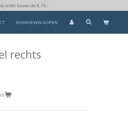
bij order boven de € 75,-
CT
SCHROEVEN KOPEN
el rechts
en