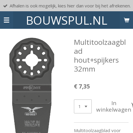
Afhalen is ook mogelijk, kies hier dan voor bij het afrekenen.
Ga
direct
BOUWSPUL.NL
naar
de
hoofdinhoud
Multitoolzaagbl
ad
hout+spijkers
32mm
€ 7,35
In
winkelwagen
Multitoolzaagblad voor