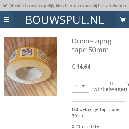
Afhalen is ook mogelijk, kies hier dan voor bij het afrekenen.
Ga
direct
BOUWSPUL.NL
naar
de
hoofdinhoud
Dubbelzijdig
tape 50mm
€ 14,64
In
winkelwagen
Dubbelzijdige tapijttape
50mm
0,23mm dikte