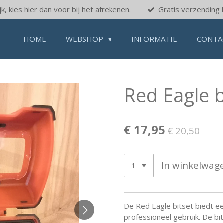
k, kies hier dan voor bij het afrekenen.
Gratis verzending 
HOME
WEBSHOP
INFORMATIE
CONTA
Red Eagle b
€ 17,95
€ 20,50
In winkelwag
De Red Eagle bitset biedt e
professioneel gebruik. De bi