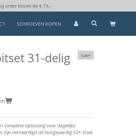
bij order boven de € 75,-
CT
SCHROEVEN KOPEN
itset 31-delig
Sale!
en
en complete oplossing voor dagelijks
ts zijn vervaardigd uit hoogwaardig S2+ staal