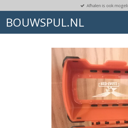
Afhalen is ook mogelij
Ga
direct
BOUWSPUL.NL
naar
de
hoofdinhoud