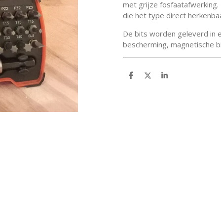
met grijze fosfaatafwerking. 
die het type direct herkenba
De bits worden geleverd in 
bescherming, magnetische bi
D
D
S
e
e
h
l
e
a
e
l
r
n
e