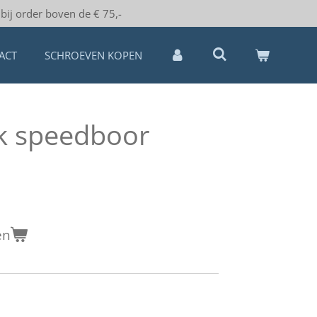
bij order boven de € 75,-
ACT
SCHROEVEN KOPEN
k speedboor
en