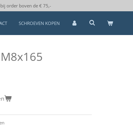
bij order boven de € 75,-
ACT
SCHROEVEN KOPEN
n M8x165
en
ten