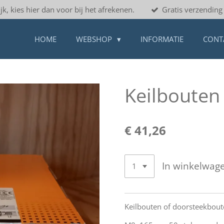
jk, kies hier dan voor bij het afrekenen.
Gratis verzending 
HOME
WEBSHOP
INFORMATIE
CONT
Keilboute
€ 41,26
In winkelwag
Keilbouten of doorsteekbou