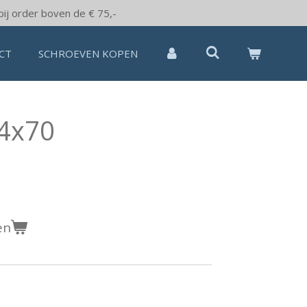
bij order boven de € 75,-
CT
SCHROEVEN KOPEN
 4x70
en