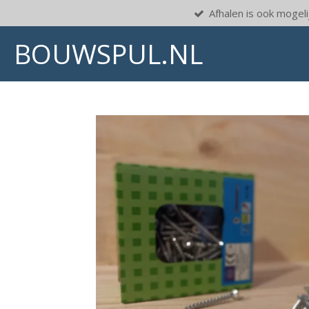
Afhalen is ook mogelij
Ga
direct
BOUWSPUL.NL
naar
de
hoofdinhoud