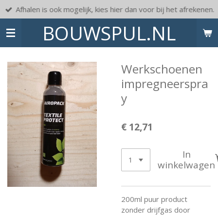
Afhalen is ook mogelijk, kies hier dan voor bij het afrekenen.
Ga
direct
BOUWSPUL.NL
naar
de
hoofdinhoud
Werkschoenen
impregneerspra
y
€ 12,71
In
winkelwagen
200ml puur product
zonder drijfgas door