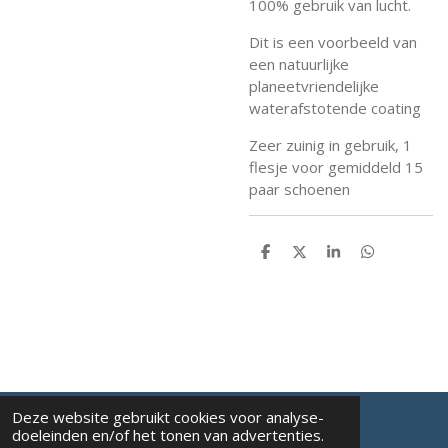
100% gebruik van lucht.
Dit is een voorbeeld van
een natuurlijke
planeetvriendelijke
waterafstotende coating
Zeer zuinig in gebruik, 1
flesje voor gemiddeld 15
paar schoenen
D
D
S
D
e
e
h
e
l
e
a
l
e
l
r
e
n
e
n
Deze website gebruikt cookies voor analyse-
Al de getoonde prijzen zijn incl. b.t.w.
doeleinden en/of het tonen van advertenties.