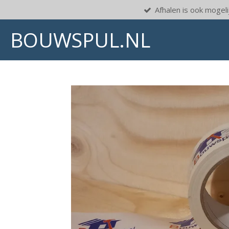
Afhalen is ook mogelij
Ga
direct
BOUWSPUL.NL
naar
de
hoofdinhoud