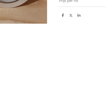
Prijs per rol
D
D
S
e
e
h
l
e
a
e
l
r
n
e