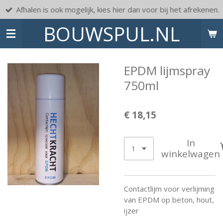
Afhalen is ook mogelijk, kies hier dan voor bij het afrekenen.
Ga
direct
BOUWSPUL.NL
naar
de
hoofdinhoud
EPDM lijmspray
750ml
€ 18,15
In
winkelwagen
Contactlijm voor verlijming
van EPDM op beton, hout,
ijzer