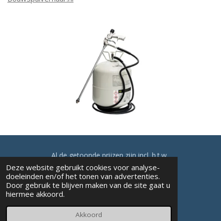
Al de getoonde prijzen zijn incl. b.t.w.
Bouwspul.nl
Contact
Voorwaarden
Deze website gebruikt cookies voor analyse-
doeleinden en/of het tonen van advertenties.
Door gebruik te blijven maken van de site gaat u
hiermee akkoord.
Akkoord