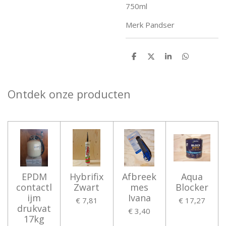
750ml
Merk Pandser
D
D
S
D
e
e
h
e
l
e
a
l
e
l
r
e
n
e
n
Ontdek onze producten
EPDM
Hybrifix
Afbreek
Aqua
contactl
Zwart
mes
Blocker
ijm
Ivana
€ 7,81
€ 17,27
drukvat
€ 3,40
17kg