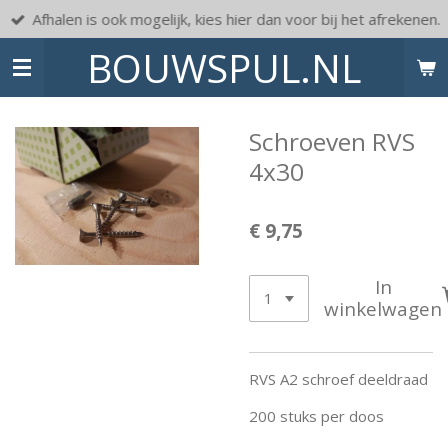
Afhalen is ook mogelijk, kies hier dan voor bij het afrekenen.
Ga
direct
BOUWSPUL.NL
naar
de
hoofdinhoud
Schroeven RVS
4x30
€ 9,75
In
winkelwagen
RVS A2 schroef deeldraad
200 stuks per doos