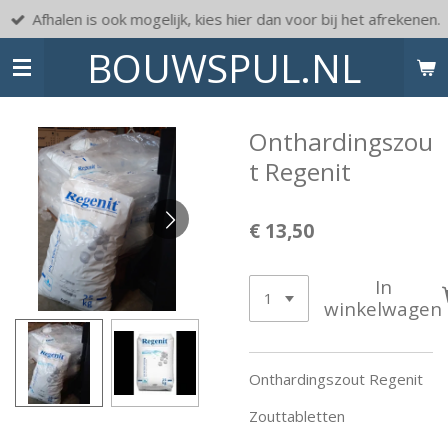
Afhalen is ook mogelijk, kies hier dan voor bij het afrekenen.
Ga
direct
BOUWSPUL.NL
naar
de
hoofdinhoud
Onthardingszou
t Regenit
€ 13,50
In
winkelwagen
Onthardingszout Regenit
Zouttabletten