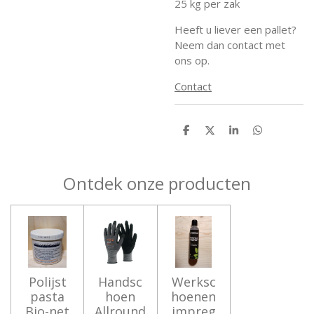
25 kg per zak
Heeft u liever een pallet?
Neem dan contact met
ons op.
Contact
D
D
S
D
e
e
h
e
l
e
a
l
e
l
r
e
n
e
n
Ontdek onze producten
Polijst
Handsc
Werksc
pasta
hoen
hoenen
Bio-net
Allround
impreg