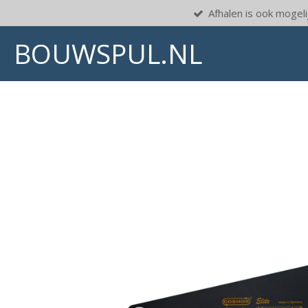
Afhalen is ook mogelij
Ga
direct
BOUWSPUL.NL
naar
de
hoofdinhoud