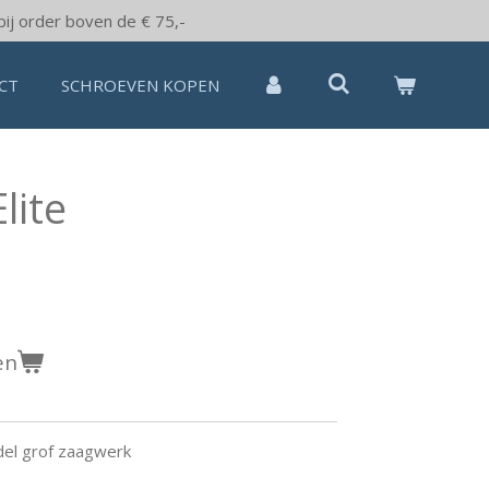
bij order boven de € 75,-
CT
SCHROEVEN KOPEN
lite
en
el grof zaagwerk