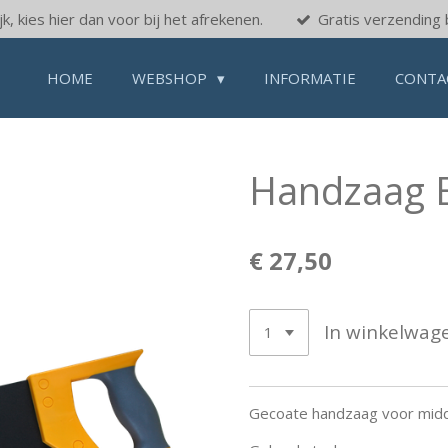
k, kies hier dan voor bij het afrekenen.
Gratis verzending 
HOME
WEBSHOP
INFORMATIE
CONTA
Handzaag E
€ 27,50
In winkelwag
Gecoate handzaag voor midd